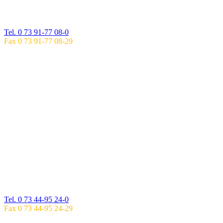
EHINGEN
Spitalstraße 29
89584 Ehingen
Tel. 0 73 91-77 08-0
Fax 0 73 91-77 08-29
SPRECHZEITEN
EHINGEN
Mo: 8.00 – 17.00 UHR
Di: 8.00 – 18.00 UHR
Mi: 8.00 – 17.00 UHR
Do: 8.00 – 18.00 UHR
Fr: 8.00 – 16.00 UHR
ÖFFNUNGSZEITEN EHINGEN
Mo, Di, Fr: 6.00 – 18.00 Uhr
Mi, Do: 6.00 – 20.00 Uhr
ZWEIGPRAXIS IM GESUNDHEITSZENTRUM
BLAUBEUREN
Ulmerstraße 26
89143 Blaubeuren
Tel. 0 73 44-95 24-0
Fax 0 73 44-95 24-29