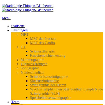
Menu
Startseite
Leistungen
MRT
MRT der Prostata
MRT des Cardio
CT
Schmerztherapie
Knochendichtemessung
Mammographie
Digitales Röntgen
Sonographie
Nuklearmedizin
Schilddrüsenszintigraphie
Skelettszintigraphie
Szintigraphie der Nieren
Wächterlymphknoten oder Sentinel Lymph Node
Szintigraphie (SLN)
Speicheldrüsenszintigraphie
Team