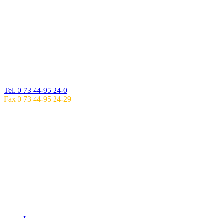
Fr: 8.00 – 16.00 UHR
ÖFFNUNGSZEITEN EHINGEN
Mo, Di, Fr: 6.00 – 18.00 Uhr
Mi, Do: 6.00 – 20.00 Uhr
ZWEIGPRAXIS IM GESUNDHEITSZENTRUM
BLAUBEUREN
Ulmerstraße 26
89143 Blaubeuren
Tel. 0 73 44-95 24-0
Fax 0 73 44-95 24-29
SPRECHZEITEN
BLAUBEUREN
Mo: 8.00 – 17.00 UHR
Di: 8.00 – 17.00 UHR
Mi: 8.00 – 13.00 UHR
Do: 8.00 – 17.00 UHR
Fr: 8.00 – 16.00 UHR
ÖFFNUNGSZEITEN BLAUBEUREN
Mo, Di, Fr: 6.00 – 20.00 Uhr
Mi, Do: 6.00 – 18.00 Uhr