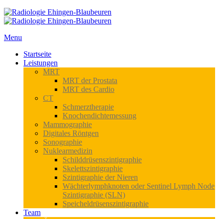
Menu
Startseite
Leistungen
MRT
MRT der Prostata
MRT des Cardio
CT
Schmerztherapie
Knochendichtemessung
Mammographie
Digitales Röntgen
Sonographie
Nuklearmedizin
Schilddrüsenszintigraphie
Skelettszintigraphie
Szintigraphie der Nieren
Wächterlymphknoten oder Sentinel Lymph Node
Szintigraphie (SLN)
Speicheldrüsenszintigraphie
Team