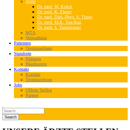
Ärzte
Dr. med. W. Krück
Dr. med. K. Elsner
Dr. med. Dipl.-Phys. S. Thees
Dr. med. M.K. Tan-Rau
Dr. med. S. Tannheimer
MTA
Verwaltung
Patienten
Terminanfrage
Standorte
Ehingen
Blaubeuren
Kontakt
Kontakt
Terminanfrage
Jobs
Offene Stellen
Partner