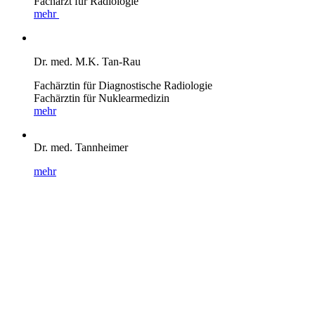
Facharzt für Radiologie
mehr
Dr. med. M.K. Tan-Rau
Fachärztin für Diagnostische Radiologie
Fachärztin für Nuklearmedizin
mehr
Dr. med. Tannheimer
mehr
PRAXIS IM GESUNDHEITSZENTRUM EHINGEN Spitalstraße
29, 89584 Ehingen
ZWEIGPRAXIS IM GESUNDHEITSZENTRUM
BLAUBEUREN Ulmerstraße 26, 89143 Blaubeuren