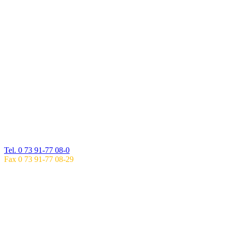
PRAXIS IM GESUNDHEITSZENTRUM
EHINGEN
Spitalstraße 29
89584 Ehingen
Tel. 0 73 91-77 08-0
Fax 0 73 91-77 08-29
SPRECHZEITEN
EHINGEN
Mo: 8.00 – 17.00 UHR
Di: 8.00 – 18.00 UHR
Mi: 8.00 – 17.00 UHR
Do: 8.00 – 18.00 UHR