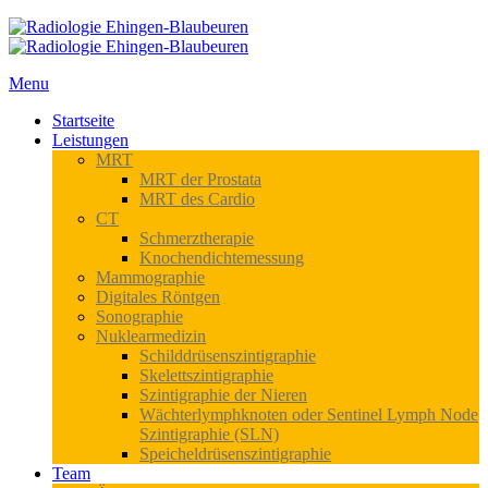
Menu
Startseite
Leistungen
MRT
MRT der Prostata
MRT des Cardio
CT
Schmerztherapie
Knochendichtemessung
Mammographie
Digitales Röntgen
Sonographie
Nuklearmedizin
Schilddrüsenszintigraphie
Skelettszintigraphie
Szintigraphie der Nieren
Wächterlymphknoten oder Sentinel Lymph Node
Szintigraphie (SLN)
Speicheldrüsenszintigraphie
Team