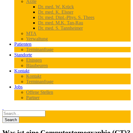
Ärzte
Dr. med. W. Krück
Dr. med. K. Elsner
Dr. med. Dipl.-Phys. S. Thees
Dr. med. M.K. Tan-Rau
Dr. med. S. Tannheimer
MTA
Verwaltung
Patienten
Terminanfrage
Standorte
Ehingen
Blaubeuren
Kontakt
Kontakt
Terminanfrage
Jobs
Offene Stellen
Partner
Was ist eine Computertomographie (CT)?