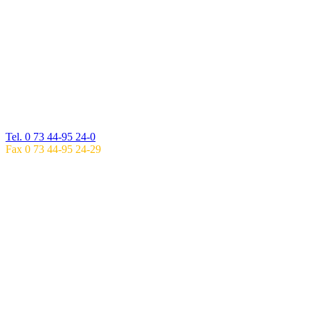
Do: 8.00 – 18.00 UHR
Fr: 8.00 – 16.00 UHR
ÖFFNUNGSZEITEN EHINGEN
Mo, Di, Fr: 6.00 – 18.00 Uhr
Mi, Do: 6.00 – 20.00 Uhr
ZWEIGPRAXIS IM GESUNDHEITSZENTRUM
BLAUBEUREN
Ulmerstraße 26
89143 Blaubeuren
Tel. 0 73 44-95 24-0
Fax 0 73 44-95 24-29
SPRECHZEITEN
BLAUBEUREN
Mo: 8.00 – 17.00 UHR
Di: 8.00 – 17.00 UHR
Mi: 8.00 – 13.00 UHR
Do: 8.00 – 17.00 UHR
Fr: 8.00 – 16.00 UHR
ÖFFNUNGSZEITEN BLAUBEUREN
Mo, Di, Fr: 6.00 – 20.00 Uhr
Mi, Do: 6.00 – 18.00 Uhr