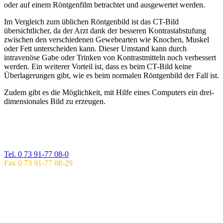
oder auf einem Röntgenfilm betrachtet und ausgewertet werden.
Im Vergleich zum üblichen Röntgenbild ist das CT-Bild
übersichtlicher, da der Arzt dank der besseren Kontrastabstufung
zwischen den verschiedenen Gewebearten wie Knochen, Muskel
oder Fett unterscheiden kann. Dieser Umstand kann durch
intravenöse Gabe oder Trinken von Kontrastmitteln noch verbessert
werden. Ein weiterer Vorteil ist, dass es beim CT-Bild keine
Überlagerungen gibt, wie es beim normalen Röntgenbild der Fall ist.
Zudem gibt es die Möglichkeit, mit Hilfe eines Computers ein drei-
dimensionales Bild zu erzeugen.
PRAXIS IM GESUNDHEITSZENTRUM
EHINGEN
Spitalstraße 29
89584 Ehingen
Tel. 0 73 91-77 08-0
Fax 0 73 91-77 08-29
SPRECHZEITEN
EHINGEN
Mo: 8.00 – 17.00 UHR
Di: 8.00 – 18.00 UHR
Mi: 8.00 – 17.00 UHR